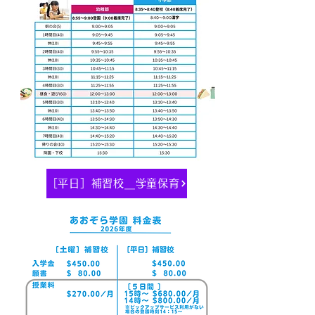
［平日］補習校＿学童保育