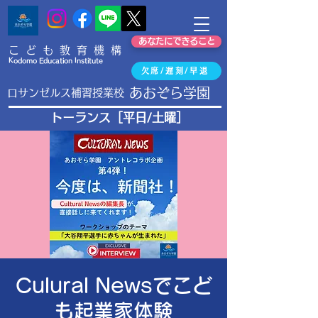
あなたにできること
こども教育機構
Kodomo Education Institute
欠席/遅刻/早退
あおぞら学園
​ロサンゼルス補習授業校
​トーランス［平日/土曜］
Culural Newsでこど
も起業家体験