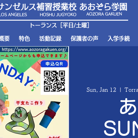
サンゼルス補習授業校 あおぞら学園
AOZORA GAKUEN
LOS ANGELES
HOSHU JUGYOKO
​トーランス［平日/土曜］
概要
特色
活動記録
保護者の声
入学手続
Sun, Jan 12
  |  
Tor
あ
SU