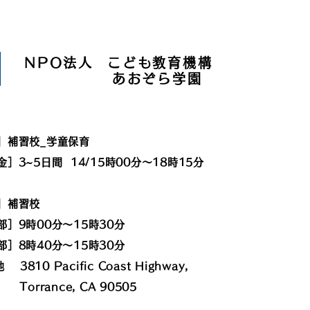
NPO法人 こども教育機構
あおぞら学園
］補習校_学童保育
］3~5日間 14/15時00分〜18時15分
土曜］補習校
部］9時00分〜15時30分
部
］
8時40分〜15時30分
地
3810 Pacific Coast Highway,
rance, CA 90505