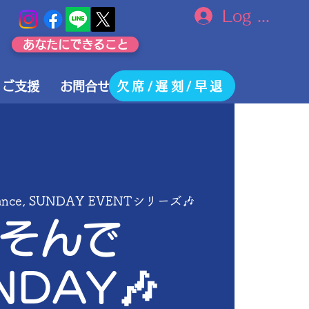
Log In
あなたにできること
欠席/遅刻/早退
ご支援
お問合せ
rance, SUNDAY EVENTシリーズ🎶
そんで
NDAY🎶