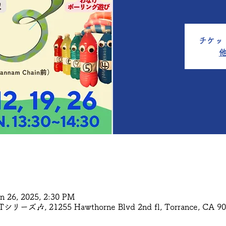
チケッ
an 26, 2025, 2:30 PM
Tシリーズ🎶, 21255 Hawthorne Blvd 2nd fl, Torrance, 