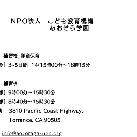
NPO法人 こども教育機構
あおぞら学園
］補習校_学童保育
］3~5日間 14/15時00分〜18時15分
土曜］補習校
部］9時00分〜15時30分
部
］
8時40分〜15時30分
地
3810 Pacific Coast Highway,
rance, CA 90505
:
info@aozoragakuen.org