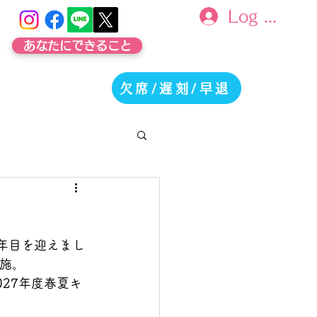
Log In
あなたにできること
欠席/遅刻/早退
ご支援
お問合せ
２年目を迎えまし
実施。
027年度春夏キ