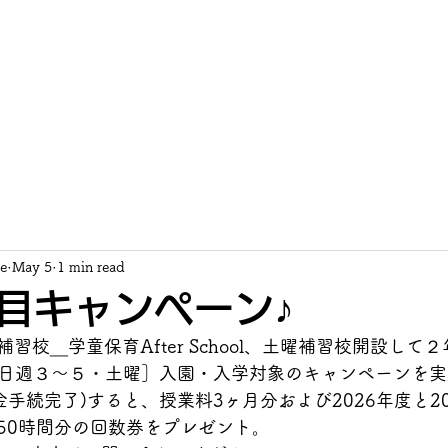
サンゼルス補習授業校 あおぞら学園
AOZORA GAKUEN
LOS ANGELES
HOSHU JUGYOKO
​トーランス［平日/土曜］
概要
特色
活動記録
保護者の声
入学手続
e
May 5
1 min read
目キャンペーン♪
習校＿学童保育After School、土曜補習校開設して
［平日週３〜５・土曜］入園・入学対象のキャンペーンを
入金手続完了)すると、授業料3ヶ月分および2026年度と2
50時間分の回数券をプレゼント。