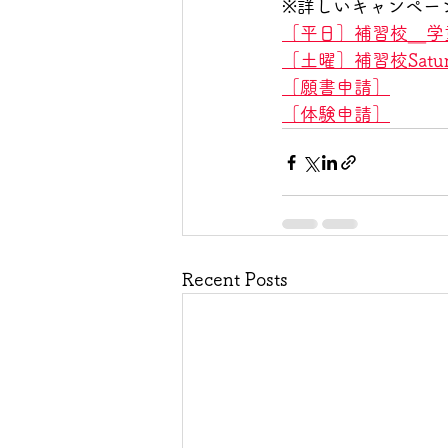
※詳しいキャンペー
［平日］補習校＿
学童
［土曜］
補習校Saturd
［願書申請］
［体験申請］
Recent Posts