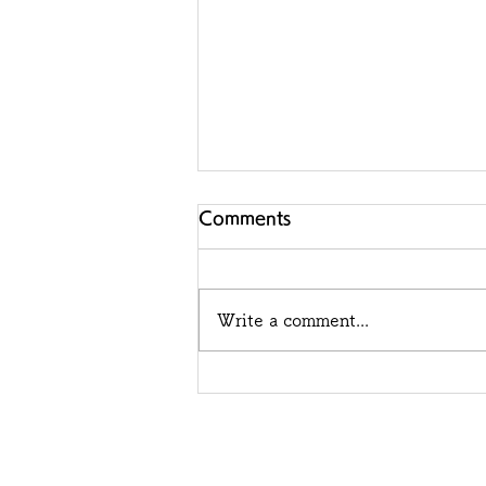
Comments
Write a comment...
TOKYO KIMONOでアント
レ🎶