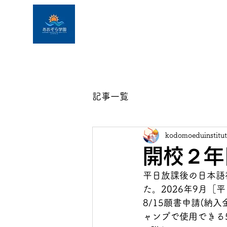
こども教育機構 ロ
Kodomo Education Institute
ホーム・イベント
団体
記事一覧
kodomoeduinstitut
開校２年
平日放課後の日本語補
た。2026年9月
8/15願書申請(納
ャンプで使用できる